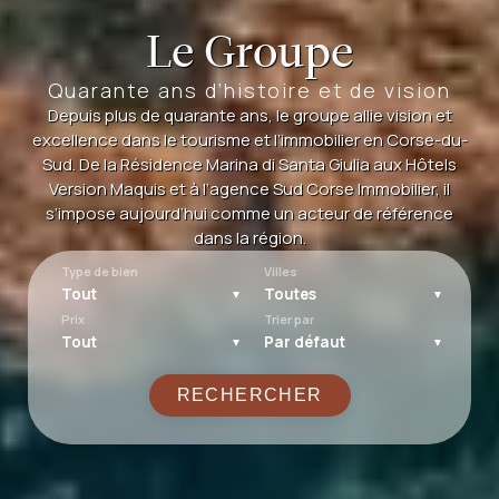
Le Groupe
Quarante ans d’histoire et de vision
Depuis plus de quarante ans, le groupe allie vision et
excellence dans le tourisme et l’immobilier en Corse-du-
Sud. De la Résidence Marina di Santa Giulia aux Hôtels
Version Maquis et à l’agence Sud Corse Immobilier, il
s’impose aujourd’hui comme un acteur de référence
dans la région.
Type de bien
Villes
Prix
Trier par
RECHERCHER