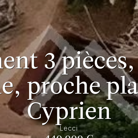
nt 3 pièces,
ne, proche pla
Cyprien
Lecci