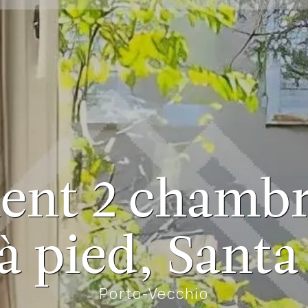
nt 2 chambre
à pied, Santa
Porto-Vecchio